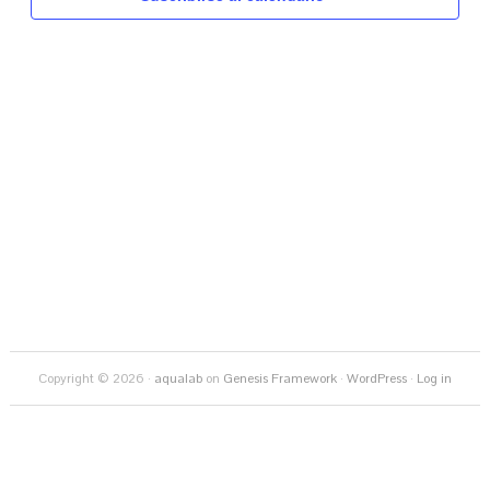
vistas
de
Eventos
Copyright © 2026 ·
aqualab
on
Genesis Framework
·
WordPress
·
Log in