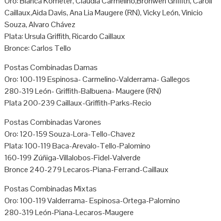
Oro: Blanca Kometer, Claudia Carmelino,Bronwen Griffith, Caroll
Caillaux,Aida Davis, Ana Lia Maugere (RN), Vicky León, Vinicio
Souza, Alvaro Chávez
Plata: Ursula Griffith, Ricardo Caillaux
Bronce: Carlos Tello
Postas Combinadas Damas
Oro: 100-119 Espinosa- Carmelino-Valderrama- Gallegos
280-319 León- Griffith-Balbuena- Maugere (RN)
Plata 200-239 Caillaux-Griffith-Parks-Recio
Postas Combinadas Varones
Oro: 120-159 Souza-Lora-Tello-Chavez
Plata: 100-119 Baca-Arevalo-Tello-Palomino
160-199 Zúñiga-Villalobos-Fidel-Valverde
Bronce 240-279 Lecaros-Piana-Ferrand-Caillaux
Postas Combinadas Mixtas
Oro: 100-119 Valderrama- Espinosa-Ortega-Palomino
280-319 León-Piana-Lecaros-Maugere