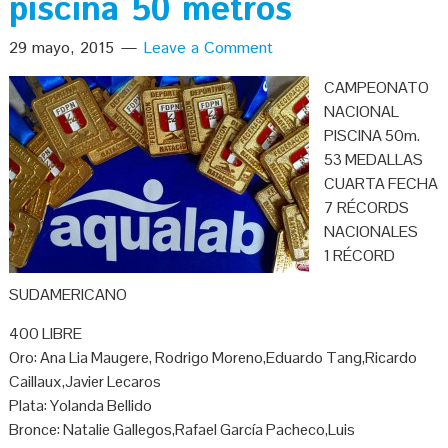
piscina 50 metros
29 mayo, 2015
Leave a Comment
CAMPEONATO
NACIONAL
PISCINA 50m.
53 MEDALLAS
CUARTA FECHA
7 RÉCORDS
NACIONALES
1 RÉCORD
SUDAMERICANO
400 LIBRE
Oro: Ana Lia Maugere, Rodrigo Moreno,Eduardo Tang,Ricardo
Caillaux,Javier Lecaros
Plata: Yolanda Bellido
Bronce: Natalie Gallegos,Rafael García Pacheco,Luis