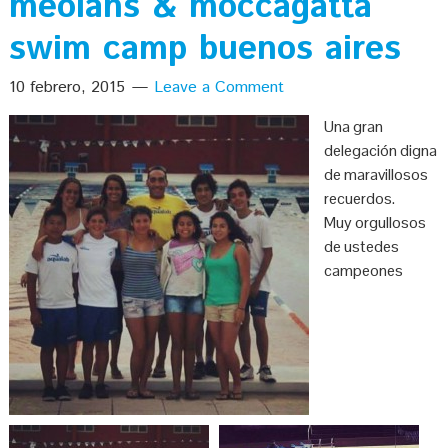
meolans & moccagatta
swim camp buenos aires
10 febrero, 2015
Leave a Comment
Una gran
delegación digna
de maravillosos
recuerdos.
Muy orgullosos
de ustedes
campeones